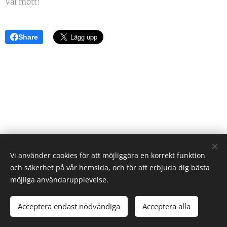
Väl mött!
Share
Vi använder cookies för att möjliggöra en korrekt funktion
och säkerhet på vår hemsida, och för att erbjuda dig bästa
möjliga användarupplevelse.
Rävlanda Samhällsförening
Alla rättigheter reserverade 2022
Acceptera endast nödvändiga
Acceptera alla
Skapad med
Webnode
Cookies