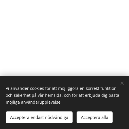
Vi använder cookies för att möjliggöra en korrekt funktion
och säkerhet på vår hemsida, och för att erbjuda dig bästa
möjliga användarupplevelse.
Rävlanda Samhällsförening
Alla rättigheter reserverade 2022
Acceptera endast nödvändiga
Acceptera alla
Skapad med
Webnode
Cookies