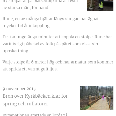
67 stolpar är på plats.Stolparna är resta
av starka män, för hand!
Rune, en av många hjältar längs slingan har ägnat
mycket tid åt inkoppling.
Det tar ungefär 30 minuter att koppla en stolpe. Rune har
varit ivrigt påhejad av folk på spåret som visat sin
uppskattning.
Varje stolpe är 6 meter hög och har armatur som kommer
att sprida ett varmt gult ljus.
9 november 2013
Bron över Kyrkbäcken klar för
spring och rullatorer!
Byggnationen startade en lördag i