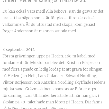
vintern. Heden är sandig och lättarbetad.
Du kan också vara med! Alla behövs. Kan du gräva är det
bra, att ha någon som står för glada tillrop är också
välkommen. Är du utrustad med skopa, kom genast!
Roger Andersson är mannen att tala med.
8 september 2012
Första grävningen uppe på Heden. 160 m kabel med
fundament för lyktstolpar blev det. Kristian Börjesson
med flera ägnade en ledig lördag åt att gräva för slingan
på Heden. Jan Hell, Lars Uhlander, Edward Nordling,
Viktor Börjesson och Katarina Nordling skyfflade Hedens
mjuka sand. Grävmaskinen sponsras av Björketorps
församling. Lars Uhlander berättade att när han gick i
skolan på 50-talet hade man idrott på Heden. Där fanns
både längdhoppsgrop och höjdhopp.