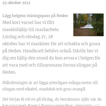
25 oktober 2012
Lägg helgens träningspass på Heden
Med kort varsel har vi fått
maskinhjälp till markarbete.
Lördag och söndag 27, 28
oktober har vi maskiner för att schakta och grusa
på Heden. Handkraft behövs också. Därför ber vi
dig om hjälp den stund du kan avvara i helgen för
att vara med och tillsammans forma slingan på
Heden.
Målsättningen är att lägga ytterligare många meter till
slingan med elkabel, markduk och grus ovanpå.
Det börjas kl 08.00 på lördag, du bestämmer själv när du
kan vara med. Roger i Runna samordnar, ring 0301- 44