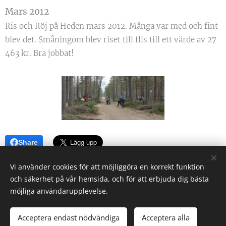
Mars 2012
Ris och Röj på Heden mars 2012. Många var med och fint
blev det. Småningom blev riset till flis till ett värde av 27
463 kr. Bra jobbat!
Share
Vi använder cookies för att möjliggöra en korrekt funktion
och säkerhet på vår hemsida, och för att erbjuda dig bästa
möjliga användarupplevelse.
Rävlanda Samhällsförening
Alla rättigheter reserverade 2022
Acceptera endast nödvändiga
Acceptera alla
Skapad med
Webnode
Cookies