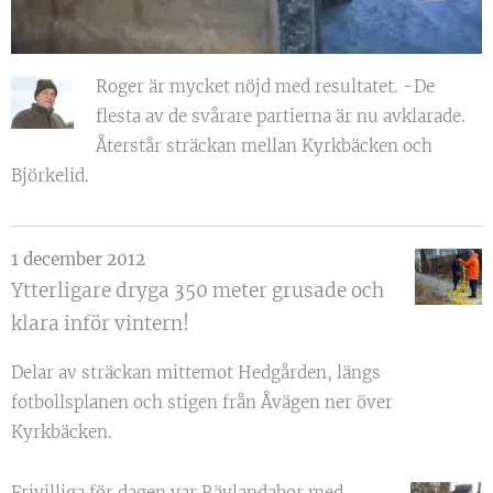
Roger är mycket nöjd med resultatet. -De
flesta av de svårare partierna är nu avklarade.
Återstår sträckan mellan Kyrkbäcken och
Björkelid.
1 december 2012
Ytterligare dryga 350 meter grusade och
klara inför vintern!
Delar av sträckan mittemot Hedgården, längs
fotbollsplanen och stigen från Åvägen ner över
Kyrkbäcken.
Frivilliga för dagen var Rävlandabor med