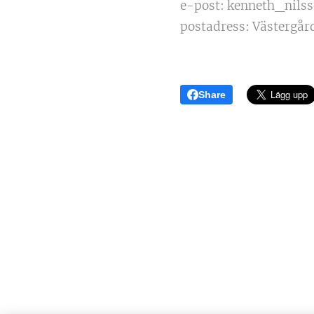
e-post: kenneth_nil
postadress: Västergår
Share