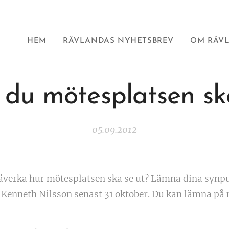
HEM
RÄVLANDAS NYHETSBREV
OM RÄV
l du mötesplatsen sk
05.09.2012
påverka hur mötesplatsen ska se ut? Lämna dina synpu
 Kenneth Nilsson senast 31 oktober. Du kan lämna på m