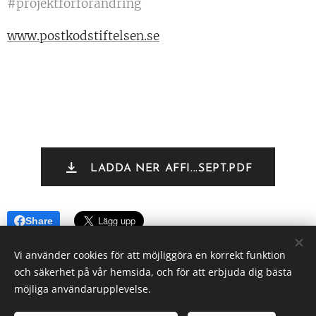
#projektförförändring
www.postkodstiftelsen.se
LADDA NER AFFI...SEPT.PDF
Share
Vi använder cookies för att möjliggöra en korrekt funktion
och säkerhet på vår hemsida, och för att erbjuda dig bästa
möjliga användarupplevelse.
Rävlanda Samhällsförening
Alla rättigheter reserverade 2022