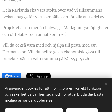
Hela Rävlanda ska vara stolta över vad vi tillsammans
lyckats bygga för vårt samhälle och för alla att ta del av.
Projektet är nu mer än halvvägs. Matlagningsmöjligheter
och sittplatser och annat kommer!
Vill du också vara med och hjälpa till prata med Jan
Hermansson. Vill du hellre ge en ekonomisk gåva till
projektet sätt in valfri summa på
BG 853-5726
.
Share
Vi använder cookies för att möjliggöra en korrekt funktion
och säkerhet på vår hemsida, och för att erbjuda dig bästa
möjliga användarupplevelse.
Rävlanda Samhällsförening
Alla rättigheter reserverade 2022